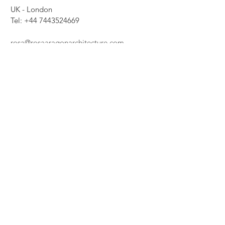
UK - London
Tel:
+44 7443524669
rosa@rosaaragonarchitecture.com
Enviar